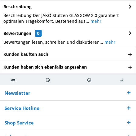
Beschreibung
Beschreibung Der JAKO Stutzen GLASGOW 2.0 garantiert
optimalen Tragekomfort. Bestehend aus...
mehr
Bewertungen
0
Bewertungen lesen, schreiben und diskutieren...
mehr
Kunden kauften auch
Kunden haben sich ebenfalls angesehen
Kostenloser
Versand innerhalb von
Versand von
So erreichen
Versand ab €
7-10 Werktagen bei
veredelter Ware
Sie uns 0160
Newsletter
250,-
Warenverfügbarkeit
innerhalb von 10-12
970 511 90
Bestellwert
Werktagen
Service Hotline
Shop Service