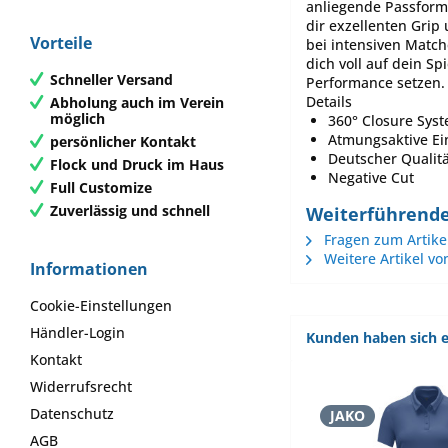
anliegende Passform,
dir exzellenten Gri
Vorteile
bei intensiven Match
dich voll auf dein Sp
Schneller Versand
Performance setzen.
Details
Abholung auch im Verein
möglich
360° Closure Sys
Atmungsaktive Ei
persönlicher Kontakt
Deutscher Qualit
Flock und Druck im Haus
Negative Cut
Full Customize
Zuverlässig und schnell
Weiterführende
Fragen zum Artike
Weitere Artikel vo
Informationen
Cookie-Einstellungen
Händler-Login
Kunden haben sich e
Kontakt
Widerrufsrecht
Datenschutz
JAKO
AGB