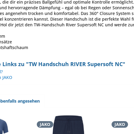
 die dir ein präzises Ballgefühl und optimale Kontrolle ermöglich
p und hervorragende Dämpfung – egal ob bei Regen oder Sonnensch
es angenehm trocken und komfortabel. Das 360° Closure System sor
iel konzentrieren kannst. Dieser Handschuh ist die perfekte Wahl f
 Hol dir jetzt den TW-Handschuh River Supersoft NC und werde zu
tem
nsätze
ätshaftschaum
 Links zu "TW Handschuh RIVER Supersoft NC"
l?
n JAKO
benfalls angesehen
JAKO
JAKO