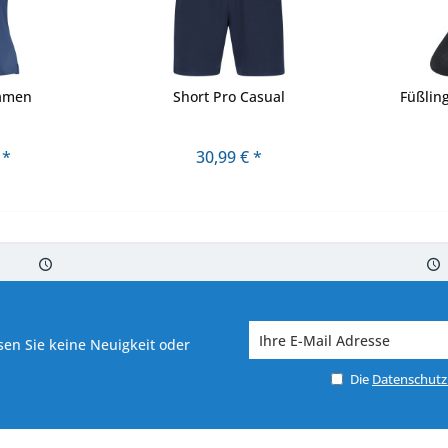
Damen
Short Pro Casual
Füßlin
 *
30,99 € *
 7-10 Werktagen bei Warenverfügbarkeit
Versand von veredelter Ware in
en Sie keine Neuigkeit oder
Die
Datenschut