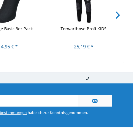
ge Basic 3er Pack
Torwarthose Profi KIDS
4,95 € *
25,19 € *
nerhalb von 10-12 Werktagen
So erreichen Sie uns 0160 970 511 90
zbestimmungen
habe ich zur Kenntnis genommen.