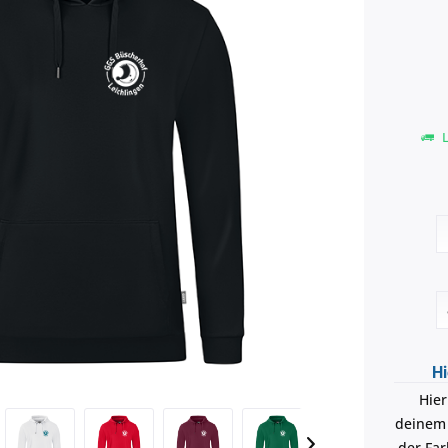
L
Hi
Hier
deinem 
der Far