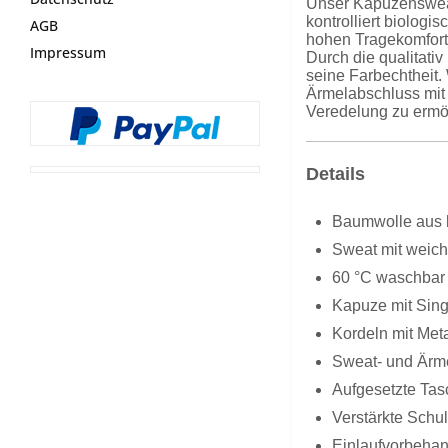
Unser Kapuzensweat
kontrolliert biolog
AGB
hohen Tragekomfort.
Impressum
Durch die qualitat
seine Farbechtheit.
Ärmelabschluss mit 
Veredelung zu ermög
Details
Baumwolle aus k
Sweat mit weich
60 °C waschbar
Kapuze mit Sing
Kordeln mit Met
Sweat- und Ärme
Aufgesetzte Tas
Verstärkte Schul
Einlaufvorbehan