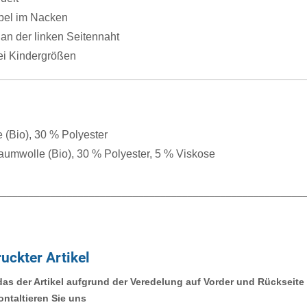
el im Nacken
an der linken Seitennaht
ei Kindergrößen
(Bio), 30 % Polyester
aumwolle (Bio), 30 % Polyester, 5 % Viskose
________________________________________________________
uckter Artikel
 das der Artikel aufgrund der Veredelung auf Vorder und Rücksei
ontaltieren Sie uns