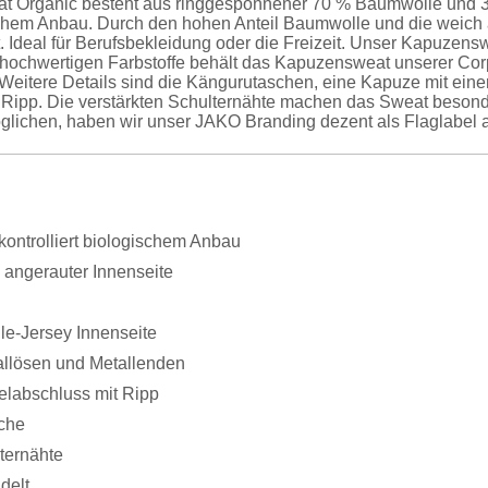
 Organic besteht aus ringgesponnener 70 % Baumwolle und 30
ischem Anbau. Durch den hohen Anteil Baumwolle und die weich
 Ideal für Berufsbekleidung oder die Freizeit. Unser Kapuzensw
iv hochwertigen Farbstoffe behält das Kapuzensweat unserer
 Weitere Details sind die Kängurutaschen, eine Kapuze mit ein
Ripp. Die verstärkten Schulternähte machen das Sweat besonder
lichen, haben wir unser JAKO Branding dezent als Flaglabel a
ontrolliert biologischem Anbau
 angerauter Innenseite
le-Jersey Innenseite
allösen und Metallenden
labschluss mit Ripp
che
ternähte
delt