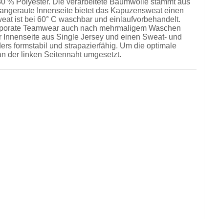
 % Polyester. Die verarbeitete Baumwolle stammt aus
 angeraute Innenseite bietet das Kapuzensweat einen
eat ist bei 60° C waschbar und einlaufvorbehandelt.
 Corporate Teamwear auch nach mehrmaligem Waschen
er Innenseite aus Single Jersey und einen Sweat- und
s formstabil und strapazierfähig. Um die optimale
n der linken Seitennaht umgesetzt.