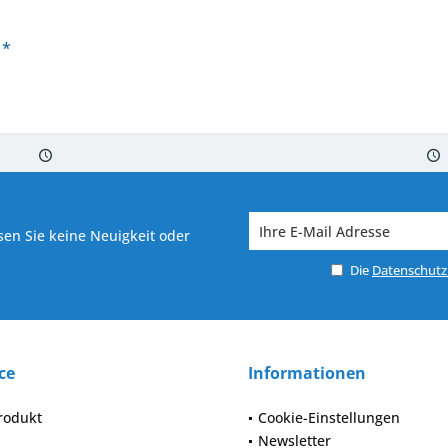
 *
 7-10 Werktagen bei Warenverfügbarkeit
Versand von veredelter Ware in
en Sie keine Neuigkeit oder
Die
Datenschut
ce
Informationen
rodukt
Cookie-Einstellungen
Newsletter