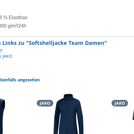
 8 % Elasthan
00 g/m²/24h
 Links zu "Softshelljacke Team Damen"
l?
n JAKO
benfalls angesehen
JAKO
JAKO