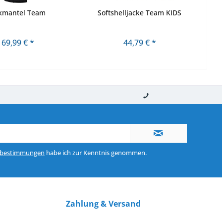
kmantel Team
Softshelljacke Team KIDS
169,99 € *
44,79 € *
nerhalb von 10-12 Werktagen
So erreichen Sie uns 0160 970 511 90
zbestimmungen
habe ich zur Kenntnis genommen.
Zahlung & Versand