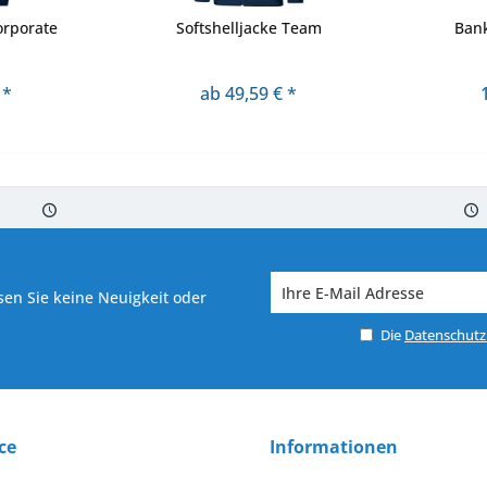
orporate
Softshelljacke Team
Ban
 *
ab 49,59 € *
 7-10 Werktagen bei Warenverfügbarkeit
Versand von veredelter Ware in
en Sie keine Neuigkeit oder
Die
Datenschut
ce
Informationen