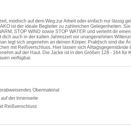
eizeit, modisch auf dem Weg zur Arbeit oder einfach nur lässig 
AKO ist der ideale Begleiter zu zahlreichen Gelegenheiten. Sie i
ARM, STOP WIND sowie STOP WATER und verleiht dir einen ho
zt dich auch in der kalten Jahreszeit vor unangenehmen Witte
than legt sich angenehm an deinen Körper. Praktisch sind die
schen mit Reißverschluss. Hier lassen sich Alltagsgegenständ
genehm auf der Haut. Die Jacke ist in den Größen 128 - 164 für 
auen verfügbar.
erabweisendes Obermaterial
auf der Innenseite
it Reißverschluss