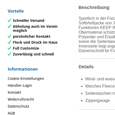
Beschreibung
Vorteile
Sportlich in der Fr
Schneller Versand
Softshelljacke von J
Abholung auch im Verein
Funktionen KEEP W
möglich
Obermaterial schüt
persönlicher Kontakt
Polyester und Elas
sowie die Seitenta
Flock und Druck im Haus
Innenseite liegt an
Full Customize
Damenschnitt für Fr
Zuverlässig und schnell
Details
Informationen
Cookie-Einstellungen
Wind- und wass
Händler-Login
Weiches Fleece 
Kontakt
Seitentaschen m
Widerrufsrecht
Zippergarage
Datenschutz
AGB